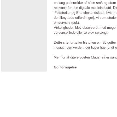
en lang perlerække af både små og store v
relevans for den digitale medieindustri. D
‘Feltstudier og Branchekendskab’, hvis mål 
dertilknyttede udfordringer), vi som stud
erhvervsliv (suk).
Virkeligheden blev observeret med megen
verdensbillede eller to blev sprængt.
Dette site fortæller historien om 20 gutte
indsigt i den verden, der ligger lige rundt 
Men for at citere poeten Claus, så er sand
Go’ fornøjelse!